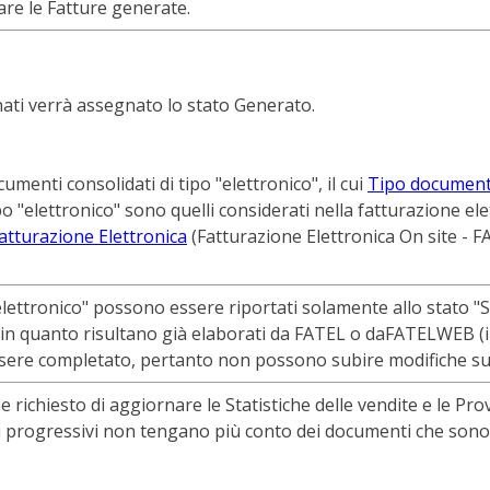
re le Fatture generate.
nati verrà assegnato lo stato Generato.
menti consolidati di tipo "elettronico", il cui
Tipo documento
po "elettronico" sono quelli considerati nella fatturazione el
atturazione Elettronica
(Fatturazione Elettronica On site -
F
"elettronico" possono essere riportati solamente allo stato
" in quanto risultano già elaborati da
FATEL
o da
FATELWEB
(i
ssere completato, pertanto non possono subire modifiche suc
ne richiesto di aggiornare le Statistiche delle vendite e le Prov
i progressivi non tengano più conto dei documenti che sono st