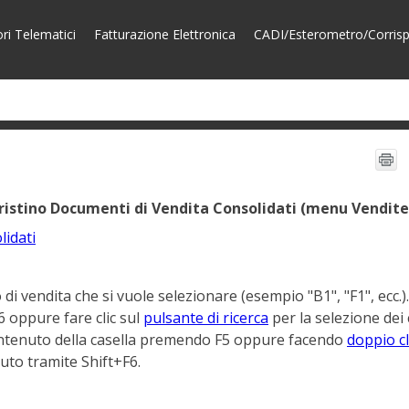
ori Telematici
Fatturazione Elettronica
CADI/Esterometro/Corrispe
istino Documenti di Vendita Consolidati (menu Vendite
lidati
 di vendita che si vuole selezionare (esempio "B1", "F1", ecc.).
6 oppure fare clic sul
pulsante di ricerca
per la selezione dei 
 contenuto della casella premendo F5 oppure facendo
doppio cl
nuto tramite Shift+F6.