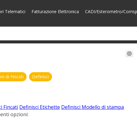
ori Telematici
Fatturazione Elettronica
CADI/Esterometro/Corrispe
ni di Fincati
Definisci
i Fincati
Definisci Etichette
Definisci Modello di stampa
enti opzioni: