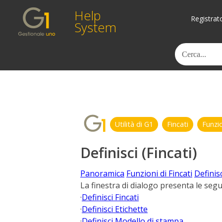
Help
Registrat
System
Utilità di G1
Fincati
Funzio
Definisci (Fincati)
Panoramica
Funzioni di Fincati
Definisc
La finestra di dialogo presenta le segu
·
Definisci Fincati
·
Definisci Etichette
·
Definisci Modello di stampa